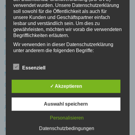
verwendet wurden. Unsere Datenschutzerklärung
Mai 2017
soll sowohl für die Öffentlichkeit als auch für
April 2017
unsere Kunden und Geschäftspartner einfach
lesbar und verständlich sein. Um dies zu
März 2017
gewährleisten, möchten wir vorab die verwendeten
Begrifflichkeiten erläutern.
Februar 2017
Wir verwenden in dieser Datenschutzerklärung
Januar 2017
unter anderem die folgenden Begriffe:
a) personenbezogene Daten
Dezember 2016
Essenziell
Personenbezogene Daten sind alle
November 2016
Informationen, die sich auf eine identifizierte
oder identifizierbare natürliche Person (im
Oktober 2016
✓ Akzeptieren
Folgenden „betroffene Person") beziehen.
Als identifizierbar wird eine natürliche
September 2016
Person angesehen, die direkt oder indirekt,
Auswahl speichern
insbesondere mittels Zuordnung zu einer
August 2016
Kennung wie einem Namen, zu einer
Kennnummer, zu Standortdaten, zu einer
Juli 2016
Personalisieren
Online-Kennung oder zu einem oder
Mai 2016
Datenschutzbedingungen
mehreren besonderen Merkmalen, die