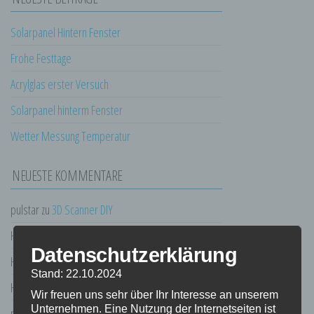
Solarpanel Hintern Fenster
Frohe Festtage
Acrylglas erster Versuch
Solarpanel hinterm Fenster
Wetter Messung Temperatur
NEUESTE KOMMENTARE
pulstar
zu
3D Scanner DIY
Heiko Blum
zu
3D Scanner DIY
Datenschutzerklärung
Heiko Blum
zu
3D Scanner DIY
Stand: 22.10.2024
Heiko
zu
3D Scanner DIY
Wir freuen uns sehr über Ihr Interesse an unserem
Unternehmen. Eine Nutzung der Internetseiten ist
pulstar
zu
Diverses