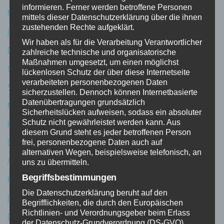
informieren. Ferner werden betroffene Personen
März 2020
mittels dieser Datenschutzerklärung über die ihnen
zustehenden Rechte aufgeklärt.
Januar 2020
Wir haben als für die Verarbeitung Verantwortlicher
Dezember 2019
zahlreiche technische und organisatorische
Maßnahmen umgesetzt, um einen möglichst
Oktober 2019
lückenlosen Schutz der über diese Internetseite
verarbeiteten personenbezogenen Daten
September 2019
sicherzustellen. Dennoch können Internetbasierte
Datenübertragungen grundsätzlich
März 2019
Sicherheitslücken aufweisen, sodass ein absoluter
Schutz nicht gewährleistet werden kann. Aus
Februar 2019
diesem Grund steht es jeder betroffenen Person
Dezember 2018
frei, personenbezogene Daten auch auf
alternativen Wegen, beispielsweise telefonisch, an
April 2018
uns zu übermitteln.
Begriffsbestimmungen
Februar 2018
Die Datenschutzerklärung beruht auf den
Januar 2018
Begrifflichkeiten, die durch den Europäischen
Richtlinien- und Verordnungsgeber beim Erlass
Dezember 2017
der Datenschutz-Grundverordnung (DS-GVO)