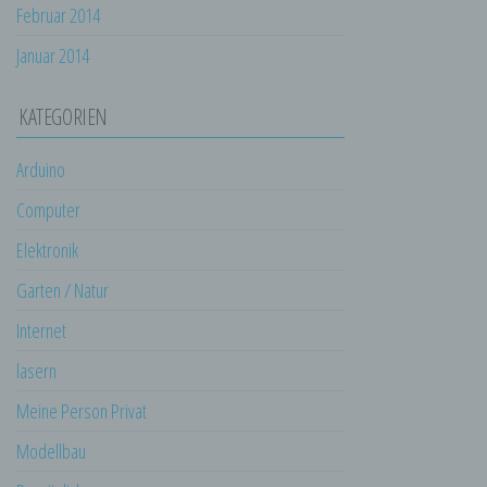
Februar 2014
Verbreitung oder eine andere Form der
Bereitstellung, den Abgleich oder die
Januar 2014
Verknüpfung, die Einschränkung, das
Löschen oder die Vernichtung.
KATEGORIEN
d) Einschränkung der Verarbeitung
Einschränkung der Verarbeitung ist die
Arduino
Markierung gespeicherter
personenbezogener Daten mit dem Ziel, ihre
Computer
künftige Verarbeitung einzuschränken.
e) Profiling
Elektronik
Profiling ist jede Art der automatisierten
Garten / Natur
Verarbeitung personenbezogener Daten, die
darin besteht, dass diese
Internet
personenbezogenen Daten verwendet
werden, um bestimmte persönliche Aspekte,
lasern
die sich auf eine natürliche Person beziehen,
Meine Person Privat
zu bewerten, insbesondere, um Aspekte
bezüglich Arbeitsleistung, wirtschaftlicher
Modellbau
Lage, Gesundheit, persönlicher Vorlieben,
Interessen, Zuverlässigkeit, Verhalten,