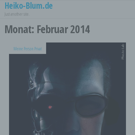
Heiko-Blum.de
Zum
Inhalt
Just another site.
springen
Monat:
Februar 2014
Meine Person Privat