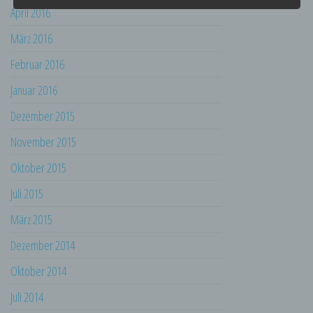
Ausdruck der physischen, physiologischen,
April 2016
genetischen, psychischen, wirtschaftlichen,
kulturellen oder sozialen Identität dieser
März 2016
natürlichen Person sind, identifiziert werden
kann.
Februar 2016
b) betroffene Person
Januar 2016
Betroffene Person ist jede identifizierte oder
identifizierbare natürliche Person, deren
Dezember 2015
personenbezogene Daten von dem für die
November 2015
Verarbeitung Verantwortlichen verarbeitet
werden.
Oktober 2015
c) Verarbeitung
Juli 2015
Verarbeitung ist jeder mit oder ohne Hilfe
automatisierter Verfahren ausgeführte
März 2015
Vorgang oder jede solche Vorgangsreihe im
Zusammenhang mit personenbezogenen
Dezember 2014
Daten wie das Erheben, das Erfassen, die
Organisation, das Ordnen, die Speicherung,
Oktober 2014
die Anpassung oder Veränderung, das
Juli 2014
Auslesen, das Abfragen, die Verwendung,
die Offenlegung durch Übermittlung,