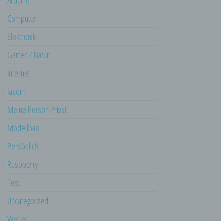
Arduino
Mitgliedstaaten möglicherweise
personenbezogene Daten erhalten, gelten
Computer
jedoch nicht als Empfänger.
Elektronik
j) Dritter
Garten / Natur
Dritter ist eine natürliche oder juristische
Person, Behörde, Einrichtung oder andere
Internet
Stelle außer der betroffenen Person, dem
Verantwortlichen, dem Auftragsverarbeiter
lasern
und den Personen, die unter der
unmittelbaren Verantwortung des
Meine Person Privat
Verantwortlichen oder des
Auftragsverarbeiters befugt sind, die
Modellbau
personenbezogenen Daten zu verarbeiten.
Persönlich
k) Einwilligung
Raspberry
Einwilligung ist jede von der betroffenen
Person freiwillig für den bestimmten Fall in
Test
informierter Weise und unmissverständlich
abgegebene Willensbekundung in Form
Uncategorized
einer Erklärung oder einer sonstigen
eindeutigen bestätigenden Handlung, mit der
Wetter