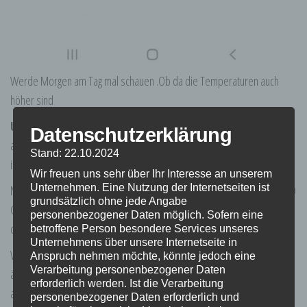
Werde Morgen am Tag mal schauen .Ob da die Temperaturen auch
höher sind
UPDATE
. Fehler gefunden ,hatte li-socl2 Batterie genommen ( nicht
Datenschutzerklärung
aufgepasst ) nicht das die nur 3,6 V hat anstatt 3,7 . Viel schlimmer die
Stand: 22.10.2024
ist nicht wiederladbar.!
Wir freuen uns sehr über Ihr Interesse an unserem
Unternehmen. Eine Nutzung der Internetseiten ist
Neue , die Richtige 3,7V Li-ion Batterie aufladbar natürlich Modell 14500
grundsätzlich ohne jede Angabe
Größe AA bestellt und dann dürfte es klappen. Test folgt wenn Batterie
personenbezogener Daten möglich. Sofern eine
da ist.
betroffene Person besondere Services unseres
Unternehmens über unsere Internetseite in
Werde den Zyklus von alle 3 min Datenmengen aber auf alle 20 min
Anspruch nehmen möchte, könnte jedoch eine
Verarbeitung personenbezogener Daten
ändern ,schont die Batterie und reicht meines Erachtens vollkommen
erforderlich werden. Ist die Verarbeitung
aus .
personenbezogener Daten erforderlich und