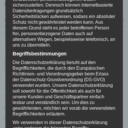
Schlagwörter
arduino
solar
wetter
Wetterstation
sicherzustellen. Dennoch können Internetbasierte
Datenübertragungen grundsätzlich
Sicherheitslücken aufweisen, sodass ein absoluter
Beitragsnavigation
Vorheriger
ZURÜCK
WEITER
Nä
Schutz nicht gewährleistet werden kann. Aus
Ausensensor Gehäuse
Corona Infekt zähler
Beitrag
Be
diesem Grund steht es jeder betroffenen Person
Seitenlage.
frei, personenbezogene Daten auch auf
alternativen Wegen, beispielsweise telefonisch, an
uns zu übermitteln.
Begriffsbestimmungen
Suchen
Die Datenschutzerklärung beruht auf den
Begrifflichkeiten, die durch den Europäischen
nach:
Richtlinien- und Verordnungsgeber beim Erlass
der Datenschutz-Grundverordnung (DS-GVO)
NEUESTE BEITRÄGE
verwendet wurden. Unsere Datenschutzerklärung
soll sowohl für die Öffentlichkeit als auch für
Solarpanel Hintern Fenster
unsere Kunden und Geschäftspartner einfach
lesbar und verständlich sein. Um dies zu
Frohe Festtage
gewährleisten, möchten wir vorab die verwendeten
Begrifflichkeiten erläutern.
Acrylglas erster Versuch
Wir verwenden in dieser Datenschutzerklärung