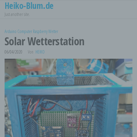
Heiko-Blum.de
Zum
Inhalt
Just another site.
springen
Arduino
Computer
Raspberry
Wetter
Solar Wetterstation
06/04/2020
Von
HEIKO