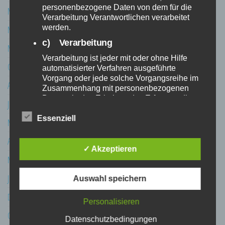
personenbezogene Daten von dem für die
Mai 2024
Verarbeitung Verantwortlichen verarbeitet
werden.
März 2024
c) Verarbeitung
März 2021
Verarbeitung ist jeder mit oder ohne Hilfe
Oktober 2020
automatisierter Verfahren ausgeführte
Vorgang oder jede solche Vorgangsreihe im
August 2020
Zusammenhang mit personenbezogenen
Daten wie das Erheben, das Erfassen, die
Juli 2020
Organisation, das Ordnen, die Speicherung,
die Anpassung oder Veränderung, das
Essenziell
Mai 2020
Auslesen, das Abfragen, die Verwendung,
die Offenlegung durch Übermittlung,
April 2020
Verbreitung oder eine andere Form der
✓ Akzeptieren
März 2020
Bereitstellung, den Abgleich oder die
Verknüpfung, die Einschränkung, das
Januar 2020
Löschen oder die Vernichtung.
Auswahl speichern
d) Einschränkung der Verarbeitung
Dezember 2019
Personalisieren
Einschränkung der Verarbeitung ist die
Oktober 2019
Markierung gespeicherter
Datenschutzbedingungen