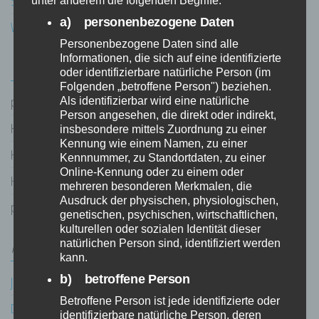
Solarpanel hinterm Fenster
unter anderem die folgenden Begriffe:
a) personenbezogene Daten
Wetter Messung Temperatur
Personenbezogene Daten sind alle
Informationen, die sich auf eine identifizierte
NEUESTE KOMMENTARE
oder identifizierbare natürliche Person (im
Folgenden „betroffene Person") beziehen.
pulstar
zu
3D Scanner DIY
Als identifizierbar wird eine natürliche
Person angesehen, die direkt oder indirekt,
Heiko Blum
zu
3D Scanner DIY
insbesondere mittels Zuordnung zu einer
Kennung wie einem Namen, zu einer
Heiko Blum
zu
3D Scanner DIY
Kennnummer, zu Standortdaten, zu einer
Online-Kennung oder zu einem oder
Heiko
zu
3D Scanner DIY
mehreren besonderen Merkmalen, die
Ausdruck der physischen, physiologischen,
pulstar
zu
Diverses
genetischen, psychischen, wirtschaftlichen,
kulturellen oder sozialen Identität dieser
natürlichen Person sind, identifiziert werden
ARCHIV
kann.
b) betroffene Person
Juli 2026
Betroffene Person ist jede identifizierte oder
Dezember 2025
identifizierbare natürliche Person, deren