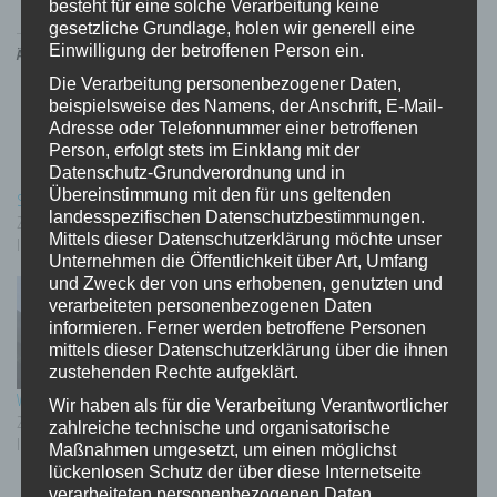
besteht für eine solche Verarbeitung keine
gesetzliche Grundlage, holen wir generell eine
Einwilligung der betroffenen Person ein.
Ähnliche Beiträge
Die Verarbeitung personenbezogener Daten,
beispielsweise des Namens, der Anschrift, E-Mail-
Adresse oder Telefonnummer einer betroffenen
Person, erfolgt stets im Einklang mit der
Datenschutz-Grundverordnung und in
Übereinstimmung mit den für uns geltenden
Solar Wetterstation
Platinen Aufbau Wettersensor
landesspezifischen Datenschutzbestimmungen.
21/04/2020
01/03/2020
Mittels dieser Datenschutzerklärung möchte unser
In "Arduino"
In "arduino"
Unternehmen die Öffentlichkeit über Art, Umfang
und Zweck der von uns erhobenen, genutzten und
verarbeiteten personenbezogenen Daten
informieren. Ferner werden betroffene Personen
mittels dieser Datenschutzerklärung über die ihnen
zustehenden Rechte aufgeklärt.
Wetter Station
Wir haben als für die Verarbeitung Verantwortlicher
22/04/2018
zahlreiche technische und organisatorische
In "Garten / Natur"
Maßnahmen umgesetzt, um einen möglichst
lückenlosen Schutz der über diese Internetseite
verarbeiteten personenbezogenen Daten