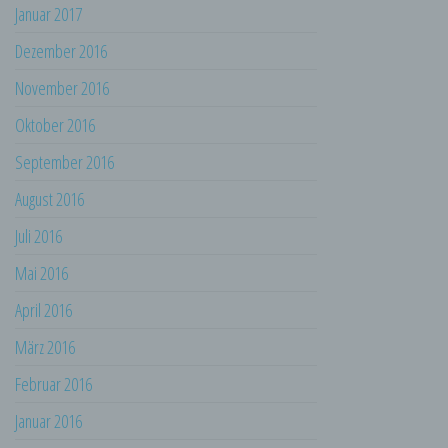
ohne Hinzuziehung zusätzlicher
Januar 2017
Informationen nicht mehr einer spezifischen
betroffenen Person zugeordnet werden
Dezember 2016
können, sofern diese zusätzlichen
Informationen gesondert aufbewahrt werden
November 2016
und technischen und organisatorischen
Oktober 2016
Maßnahmen unterliegen, die gewährleisten,
dass die personenbezogenen Daten nicht
September 2016
einer identifizierten oder identifizierbaren
natürlichen Person zugewiesen werden.
August 2016
g) Verantwortlicher oder für die
Verarbeitung Verantwortlicher
Juli 2016
Verantwortlicher oder für die Verarbeitung
Mai 2016
Verantwortlicher ist die natürliche oder
juristische Person, Behörde, Einrichtung
April 2016
oder andere Stelle, die allein oder
März 2016
gemeinsam mit anderen über die Zwecke
und Mittel der Verarbeitung von
Februar 2016
personenbezogenen Daten entscheidet.
Sind die Zwecke und Mittel dieser
Januar 2016
Verarbeitung durch das Unionsrecht oder
das Recht der Mitgliedstaaten vorgegeben,