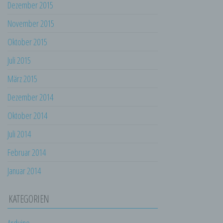
Dezember 2015
so kann der Verantwortliche
beziehungsweise können die bestimmten
November 2015
Kriterien seiner Benennung nach dem
Unionsrecht oder dem Recht der
Oktober 2015
Mitgliedstaaten vorgesehen werden.
Juli 2015
h) Auftragsverarbeiter
März 2015
Auftragsverarbeiter ist eine natürliche oder
juristische Person, Behörde, Einrichtung
Dezember 2014
oder andere Stelle, die personenbezogene
Daten im Auftrag des Verantwortlichen
Oktober 2014
verarbeitet.
Juli 2014
i) Empfänger
Empfänger ist eine natürliche oder juristische
Februar 2014
Person, Behörde, Einrichtung oder andere
Stelle, der personenbezogene Daten
Januar 2014
offengelegt werden, unabhängig davon, ob
es sich bei ihr um einen Dritten handelt oder
KATEGORIEN
nicht. Behörden, die im Rahmen eines
bestimmten Untersuchungsauftrags nach
dem Unionsrecht oder dem Recht der