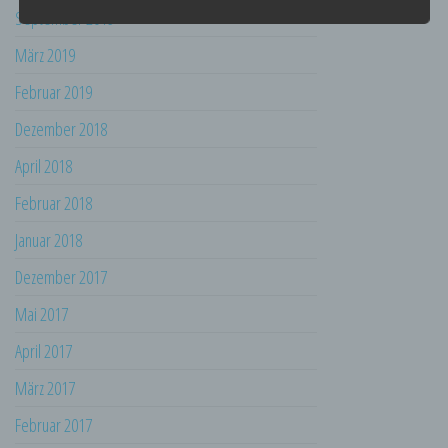
personenbezogener Daten mit dem Ziel, ihre
September 2019
künftige Verarbeitung einzuschränken.
März 2019
e) Profiling
Februar 2019
Profiling ist jede Art der automatisierten
Verarbeitung personenbezogener Daten, die
Dezember 2018
darin besteht, dass diese
personenbezogenen Daten verwendet
April 2018
werden, um bestimmte persönliche Aspekte,
die sich auf eine natürliche Person beziehen,
Februar 2018
zu bewerten, insbesondere, um Aspekte
bezüglich Arbeitsleistung, wirtschaftlicher
Januar 2018
Lage, Gesundheit, persönlicher Vorlieben,
Interessen, Zuverlässigkeit, Verhalten,
Dezember 2017
Aufenthaltsort oder Ortswechsel dieser
natürlichen Person zu analysieren oder
Mai 2017
vorherzusagen.
April 2017
f) Pseudonymisierung
März 2017
Pseudonymisierung ist die Verarbeitung
personenbezogener Daten in einer Weise,
Februar 2017
auf welche die personenbezogenen Daten