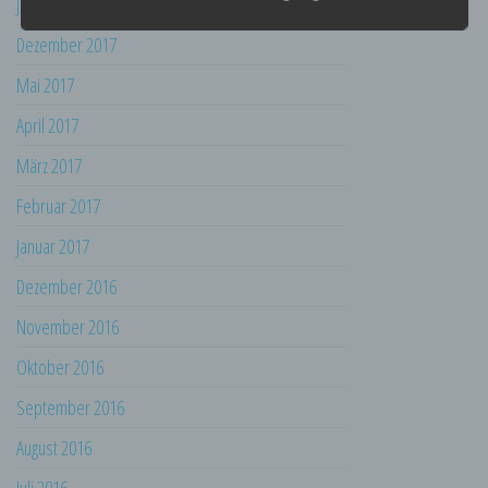
Januar 2018
Auslesen, das Abfragen, die Verwendung,
die Offenlegung durch Übermittlung,
Dezember 2017
Verbreitung oder eine andere Form der
Mai 2017
Bereitstellung, den Abgleich oder die
Verknüpfung, die Einschränkung, das
April 2017
Löschen oder die Vernichtung.
d) Einschränkung der Verarbeitung
März 2017
Einschränkung der Verarbeitung ist die
Februar 2017
Markierung gespeicherter
personenbezogener Daten mit dem Ziel, ihre
Januar 2017
künftige Verarbeitung einzuschränken.
Dezember 2016
e) Profiling
November 2016
Profiling ist jede Art der automatisierten
Verarbeitung personenbezogener Daten, die
Oktober 2016
darin besteht, dass diese
personenbezogenen Daten verwendet
September 2016
werden, um bestimmte persönliche Aspekte,
die sich auf eine natürliche Person beziehen,
August 2016
zu bewerten, insbesondere, um Aspekte
bezüglich Arbeitsleistung, wirtschaftlicher