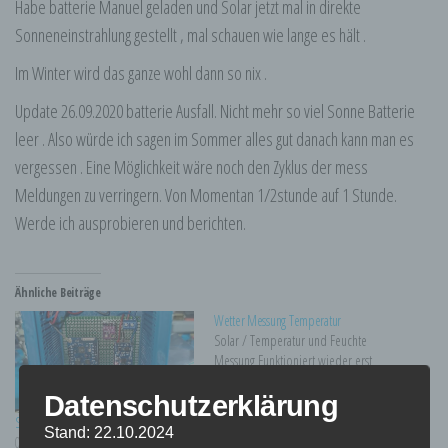
Habe batterie Manuel geladen und Solar jetzt mal in direkte
Sonneneinstrahlung gestellt , mal schauen wie lange es hält .
Im Winter wird das ganze wohl dann so nix .
Update 26.09.2020 batterie Ausfall. Nicht mehr so viel Sonne Batterie
leer . Also würde ich sagen im Sommer alles gut danach kann man es
vergessen . Eine Möglichkeit wäre noch den Zyklus der mess
Meldungen zu verringern. Von Momentan 1/2stunde auf 1 Stunde.
Werde ich ausprobieren und berichten.
Ähnliche Beiträge
Wetter Messung Temperatur
Solar / Temperatur und Feuchte
Messung Funktioniert wieder erst
mal. Batterie Kontakt hatte sich gelöst.
Datenschutzerklärung
Mal sehen wie lange es hält. Und ob
die Batterie bei dieser Wetterlage
Solar Wetterstation
Stand: 22.10.2024
auch gut genug geladen wird . Bis
13/03/2021
06/04/2020