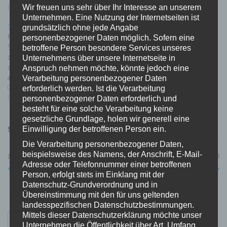
jetzt läuft alles gut .
In "Arduino"
In "Arduino"
Wir freuen uns sehr über Ihr Interesse an unserem
Unternehmen. Eine Nutzung der Internetseiten ist
Solarpanel hinterm Fenster
grundsätzlich ohne jede Angabe
Mein Versuch auf einer nicht geraden
personenbezogener Daten möglich. Sofern eine
Sonnen Seite , ein 100W Solarpanel
betroffene Person besondere Services unseres
zu betreiben. Momentaner stand bis
Unternehmens über unsere Internetseite in
zu 2 W schaft das Panel . Eine 12V 7.5
Anspruch nehmen möchte, könnte jedoch eine
ah Batterie dient als Ladungseinheit
Verarbeitung personenbezogener Daten
und ein Solar Regler Von vitcron 16A
02/03/2024
erforderlich werden. Ist die Verarbeitung
mit Bluetooth. Die Batterie wird
In "Arduino"
personenbezogener Daten erforderlich und
somit gerade mal am Leben
besteht für eine solche Verarbeitung keine
gehalten…
gesetzliche Grundlage, holen wir generell eine
Schlagwörter
arduino
Projekte
solar
wetter
Wetterstation
Einwilligung der betroffenen Person ein.
Die Verarbeitung personenbezogener Daten,
Beitragsnavigation
beispielsweise des Namens, der Anschrift, E-Mail-
Vorheriger
ZURÜCK
WEITER
Nä
Adresse oder Telefonnummer einer betroffenen
Corona Infekt zähler
Überlebens Paket Corona
Beitrag
Be
Person, erfolgt stets im Einklang mit der
Datenschutz-Grundverordnung und in
Übereinstimmung mit den für uns geltenden
landesspezifischen Datenschutzbestimmungen.
Mittels dieser Datenschutzerklärung möchte unser
Suchen
Unternehmen die Öffentlichkeit über Art, Umfang