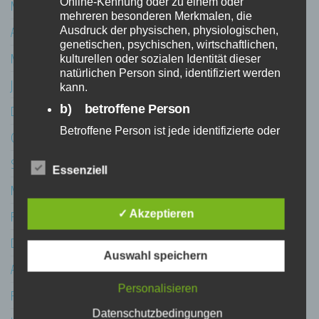
Online-Kennung oder zu einem oder
Mai 2020
mehreren besonderen Merkmalen, die
April 2020
Ausdruck der physischen, physiologischen,
genetischen, psychischen, wirtschaftlichen,
März 2020
kulturellen oder sozialen Identität dieser
natürlichen Person sind, identifiziert werden
Januar 2020
kann.
b) betroffene Person
Dezember 2019
Betroffene Person ist jede identifizierte oder
Oktober 2019
identifizierbare natürliche Person, deren
personenbezogene Daten von dem für die
September 2019
Essenziell
Verarbeitung Verantwortlichen verarbeitet
werden.
März 2019
c) Verarbeitung
✓ Akzeptieren
Februar 2019
Verarbeitung ist jeder mit oder ohne Hilfe
Dezember 2018
automatisierter Verfahren ausgeführte
Auswahl speichern
Vorgang oder jede solche Vorgangsreihe im
April 2018
Zusammenhang mit personenbezogenen
Daten wie das Erheben, das Erfassen, die
Personalisieren
Februar 2018
Organisation, das Ordnen, die Speicherung,
Datenschutzbedingungen
die Anpassung oder Veränderung, das