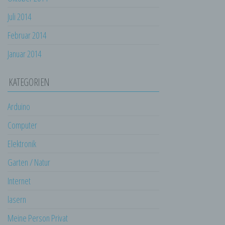
Verantwortlicher oder für die Verarbeitung
Juli 2014
Verantwortlicher ist die natürliche oder
juristische Person, Behörde, Einrichtung
Februar 2014
oder andere Stelle, die allein oder
Januar 2014
gemeinsam mit anderen über die Zwecke
und Mittel der Verarbeitung von
personenbezogenen Daten entscheidet.
KATEGORIEN
Sind die Zwecke und Mittel dieser
Verarbeitung durch das Unionsrecht oder
das Recht der Mitgliedstaaten vorgegeben,
Arduino
so kann der Verantwortliche
beziehungsweise können die bestimmten
Computer
Kriterien seiner Benennung nach dem
Elektronik
Unionsrecht oder dem Recht der
Mitgliedstaaten vorgesehen werden.
Garten / Natur
h) Auftragsverarbeiter
Internet
Auftragsverarbeiter ist eine natürliche oder
juristische Person, Behörde, Einrichtung
lasern
oder andere Stelle, die personenbezogene
Daten im Auftrag des Verantwortlichen
Meine Person Privat
verarbeitet.