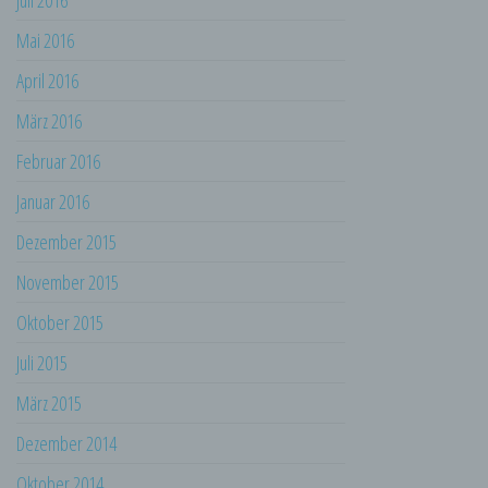
Juli 2016
Lage, Gesundheit, persönlicher Vorlieben,
Interessen, Zuverlässigkeit, Verhalten,
Mai 2016
Aufenthaltsort oder Ortswechsel dieser
natürlichen Person zu analysieren oder
April 2016
vorherzusagen.
März 2016
f) Pseudonymisierung
Februar 2016
Pseudonymisierung ist die Verarbeitung
personenbezogener Daten in einer Weise,
Januar 2016
auf welche die personenbezogenen Daten
ohne Hinzuziehung zusätzlicher
Dezember 2015
Informationen nicht mehr einer spezifischen
betroffenen Person zugeordnet werden
November 2015
können, sofern diese zusätzlichen
Informationen gesondert aufbewahrt werden
Oktober 2015
und technischen und organisatorischen
Juli 2015
Maßnahmen unterliegen, die gewährleisten,
dass die personenbezogenen Daten nicht
März 2015
einer identifizierten oder identifizierbaren
natürlichen Person zugewiesen werden.
Dezember 2014
g) Verantwortlicher oder für die
Oktober 2014
Verarbeitung Verantwortlicher