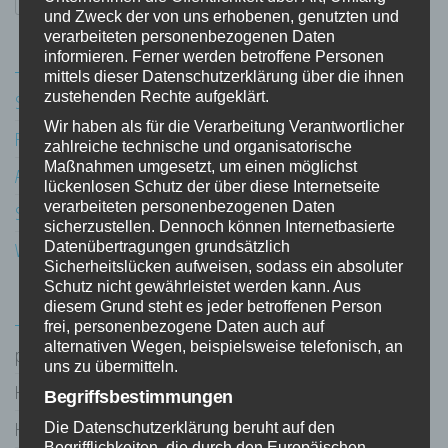
nach:
und Zweck der von uns erhobenen, genutzten und
verarbeiteten personenbezogenen Daten
NEUESTE BEITRÄGE
informieren. Ferner werden betroffene Personen
mittels dieser Datenschutzerklärung über die ihnen
zustehenden Rechte aufgeklärt.
Solarpanel Hintern Fenster
Wir haben als für die Verarbeitung Verantwortlicher
Frohe Festtage
zahlreiche technische und organisatorische
Maßnahmen umgesetzt, um einen möglichst
Acrylglas erster Versuch
lückenlosen Schutz der über diese Internetseite
verarbeiteten personenbezogenen Daten
Solarpanel hinterm Fenster
sicherzustellen. Dennoch können Internetbasierte
Datenübertragungen grundsätzlich
Wetter Messung Temperatur
Sicherheitslücken aufweisen, sodass ein absoluter
Schutz nicht gewährleistet werden kann. Aus
NEUESTE KOMMENTARE
diesem Grund steht es jeder betroffenen Person
frei, personenbezogene Daten auch auf
alternativen Wegen, beispielsweise telefonisch, an
pulstar
zu
3D Scanner DIY
uns zu übermitteln.
Heiko Blum
zu
3D Scanner DIY
Begriffsbestimmungen
Heiko Blum
zu
3D Scanner DIY
Die Datenschutzerklärung beruht auf den
Begrifflichkeiten, die durch den Europäischen