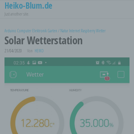
Heiko-Blum.de
Zum
Inhalt
Just another site.
springen
Arduino
Computer
Elektronik
Garten / Natur
Internet
Raspberry
Wetter
Solar Wetterstation
21/04/2020
Von
HEIKO