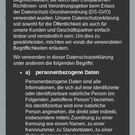
Heiko
zu
3D Scanner DIY
Richtlinien- und Verordnungsgeber beim Erlass
der Datenschutz-Grundverordnung (DS-GVO)
pulstar
zu
Diverses
verwendet wurden. Unsere Datenschutzerklärung
soll sowohl für die Öffentlichkeit als auch für
unsere Kunden und Geschäftspartner einfach
ARCHIV
lesbar und verständlich sein. Um dies zu
gewährleisten, möchten wir vorab die verwendeten
Juli 2026
Begrifflichkeiten erläutern.
Wir verwenden in dieser Datenschutzerklärung
Dezember 2025
unter anderem die folgenden Begriffe:
Mai 2024
a) personenbezogene Daten
März 2024
Personenbezogene Daten sind alle
Informationen, die sich auf eine identifizierte
März 2021
oder identifizierbare natürliche Person (im
Folgenden „betroffene Person") beziehen.
Oktober 2020
Als identifizierbar wird eine natürliche
Person angesehen, die direkt oder indirekt,
August 2020
insbesondere mittels Zuordnung zu einer
Kennung wie einem Namen, zu einer
Juli 2020
Kennnummer, zu Standortdaten, zu einer